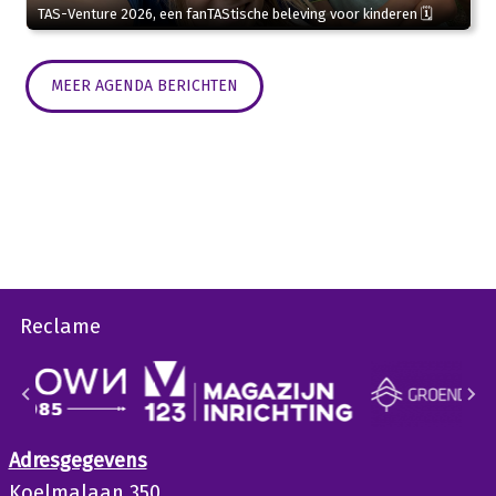
TAS-Venture 2026, een fanTAStische beleving voor kinderen 🗓
MEER AGENDA BERICHTEN
Reclame
Adresgegevens
Koelmalaan 350