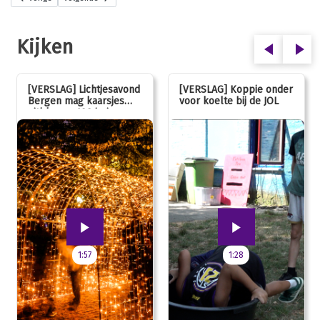
Kijken
[VERSLAG] Lichtjesavond
[VERSLAG] Koppie onder
Bergen mag kaarsjes
voor koelte bij de JOL
uitblazen: 100 jarig
jubileum!
1:57
1:28