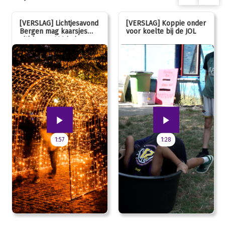
[VERSLAG] Lichtjesavond
[VERSLAG] Koppie onder
Bergen mag kaarsjes
voor koelte bij de JOL
uitblazen: 100 jarig
jubileum!
1:57
1:28