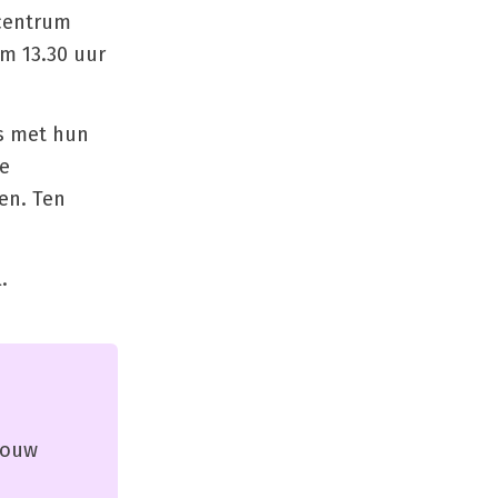
ncentrum
m 13.30 uur
es met hun
se
en. Ten
.
 jouw