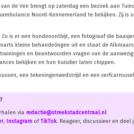
o van de Ven brengt op zaterdag een bezoek aan Tui
enambulance Noord-Kennemerland te bekijken. Zij is o
 Zo is er een hondenontbijt, een fotograaf die baasj
renarts kleine behandelingen uit en staat de Alkmaar
n trainingen en beantwoorden vragen van de aanwezig
nces bekijken en hun huisdier laten chippen.
gkussen, een tekeningenwedstrijd en een verfcarrousel
?
erhalen via
redactie@streekstadcentraal.nl
er
,
Instagram
of
TikTok
. Reageer, discussieer en deel