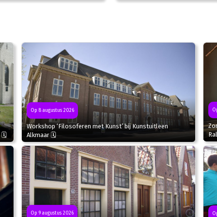
Op
Op 8 augustus 2026
Zo
Workshop ‘Filosoferen met Kunst’ bij Kunstuitleen
Ral
 🗓
Alkmaar 🗓
Op 9 augustus 2026
Op