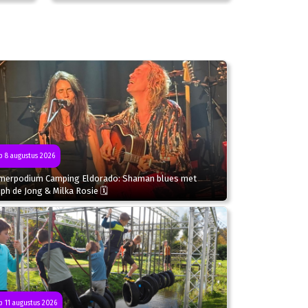
 8 augustus 2026
merpodium Camping Eldorado: Shaman blues met
ph de Jong & Milka Rosie 🗓
 11 augustus 2026