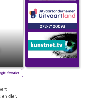
j
favoriet
eert
en dier.