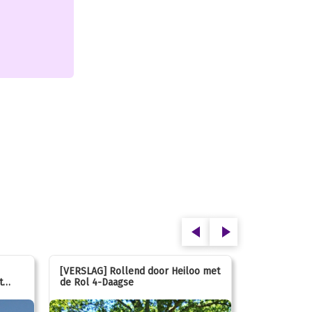
[VERSLAG] Rollend door Heiloo met
[VERSLAG] K
t
de Rol 4-Daagse
hún favorie
speeltuin