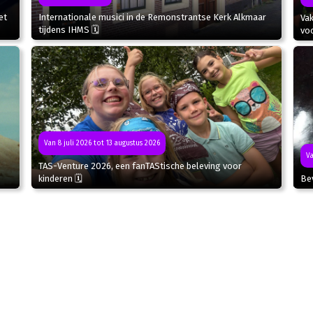
et
Internationale musici in de Remonstrantse Kerk Alkmaar
Va
tijdens IHMS 🗓
voo
Van 8 juli 2026 tot 13 augustus 2026
Va
TAS-Venture 2026, een fanTAStische beleving voor
kinderen 🗓
Bev