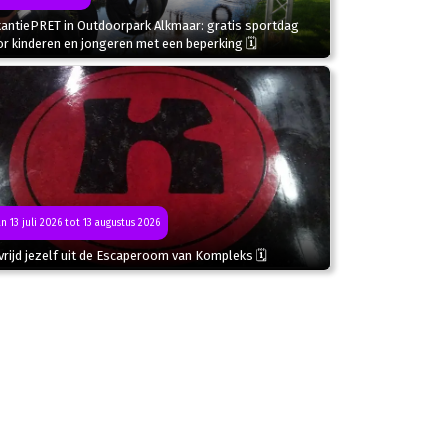
kantiePRET in Outdoorpark Alkmaar: gratis sportdag
r kinderen en jongeren met een beperking 🗓
n 13 juli 2026 tot 13 augustus 2026
rijd jezelf uit de Escaperoom van Kompleks 🗓