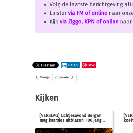
Volg de laatste berichtgeving alti
Luister
via FM of online
naar onze
Kijk
via Ziggo, KPN of online
naar 
Save
Delen
Vorige
Volgende
Kijken
stemmen op
[VERSLAG] Lichtjesavond Bergen
[VER
mag kaarsjes uitblazen: 100 jarig
koelt
jubileum!