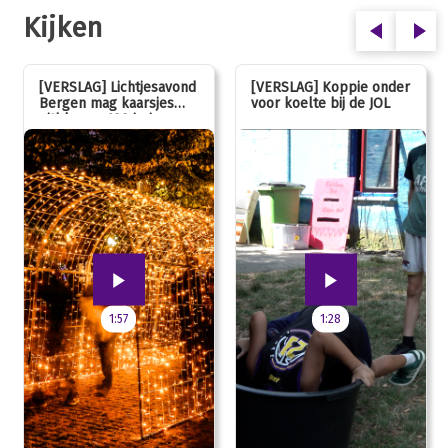
Kijken
[VERSLAG] Lichtjesavond
[VERSLAG] Koppie onder
Bergen mag kaarsjes
voor koelte bij de JOL
uitblazen: 100 jarig
jubileum!
1:57
1:28