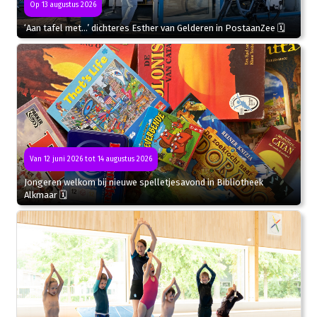
Op 13 augustus 2026
‘Aan tafel met…’ dichteres Esther van Gelderen in PostaanZee 🗓
Van 12 juni 2026 tot 14 augustus 2026
Jongeren welkom bij nieuwe spelletjesavond in Bibliotheek
Alkmaar 🗓