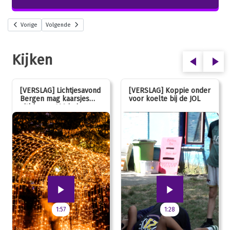
Vorige
Volgende
Kijken
[VERSLAG] Lichtjesavond
[VERSLAG] Koppie onder
Bergen mag kaarsjes
voor koelte bij de JOL
uitblazen: 100 jarig
jubileum!
1:57
1:28