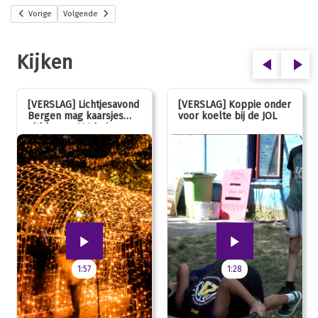
Vorige
Volgende
Kijken
[VERSLAG] Lichtjesavond
[VERSLAG] Koppie onder
Bergen mag kaarsjes
voor koelte bij de JOL
uitblazen: 100 jarig
jubileum!
1:57
1:28