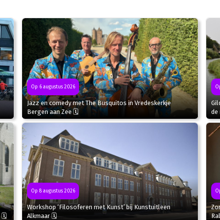
Op 6 augustus 2026
Op
Jazz en comedy met The Busquitos in Vredeskerkje
Gil
Bergen aan Zee 🗓
de 
Op
Op 8 augustus 2026
Zo
Workshop ‘Filosoferen met Kunst’ bij Kunstuitleen
Ral
 🗓
Alkmaar 🗓