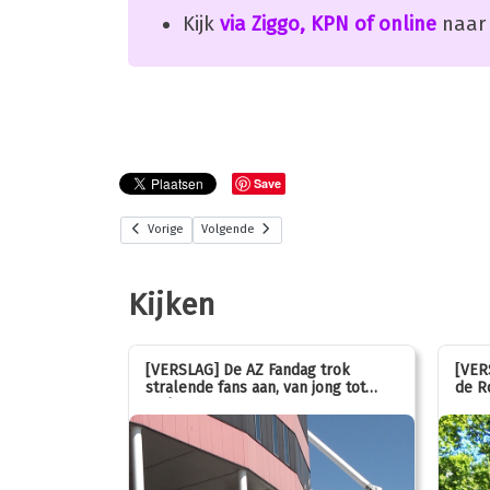
Kijk
via Ziggo, KPN of online
naar 
Save
Vorige
Volgende
Kijken
stemmen op
[VERSLAG] De AZ Fandag trok
[VER
stralende fans aan, van jong tot
de R
oud!