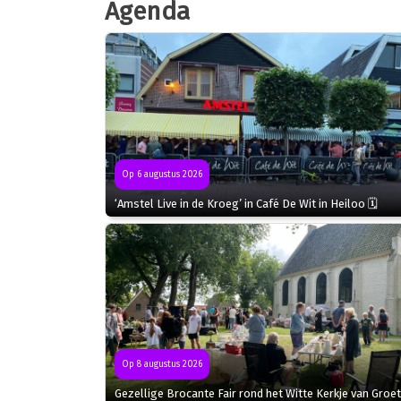
Agenda
Op 6 augustus 2026
‘Amstel Live in de Kroeg’ in Café De Wit in Heiloo 🗓
Op 8 augustus 2026
Gezellige Brocante Fair rond het Witte Kerkje van Groet