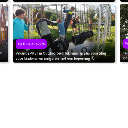
Va
Op 11 augustus 2026
r
TA
VakantiePRET in Outdoorpark Alkmaar: gratis sportdag
kin
voor kinderen en jongeren met een beperking 🗓