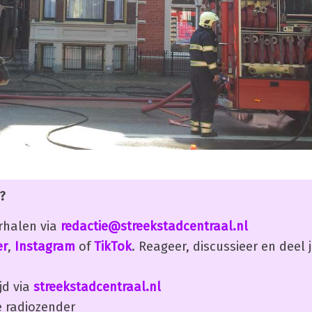
?
erhalen via
redactie@streekstadcentraal.nl
er
,
Instagram
of
TikTok
. Reageer, discussieer en deel
jd via
streekstadcentraal.nl
 radiozender