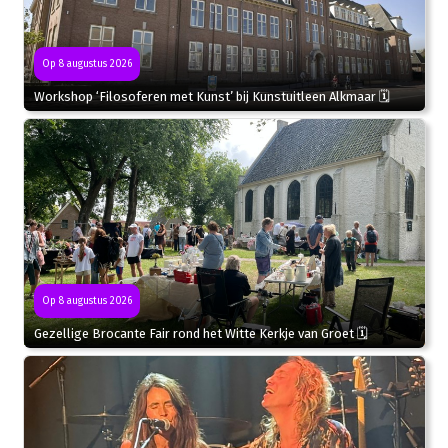
Op 8 augustus 2026
Workshop ‘Filosoferen met Kunst’ bij Kunstuitleen Alkmaar 🗓
Op 8 augustus 2026
Gezellige Brocante Fair rond het Witte Kerkje van Groet 🗓