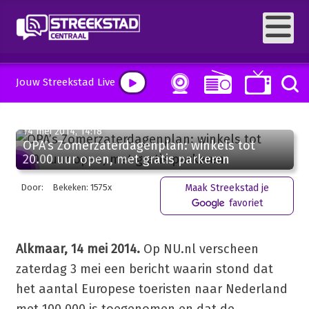
Jouw Streekstad Live
14 mei 2014, 14:18
OPA’s Zomerzaterdagenplan: winkels tot
20.00 uur open, met gratis parkeren
Door:
Bekeken: 1575x
Maak Streekstad je
favoriet
Alkmaar, 14 mei 2014.
Op NU.nl verscheen
zaterdag 3 mei een bericht waarin stond dat
het aantal Europese toeristen naar Nederland