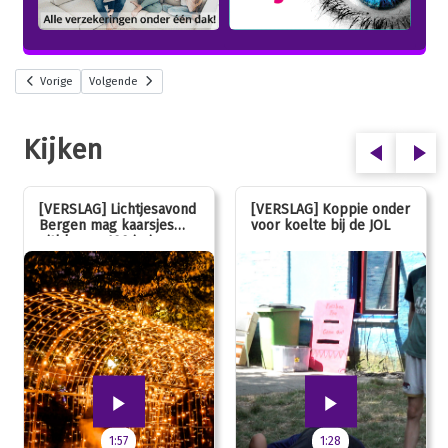
Vorige
Volgende
Kijken
[VERSLAG] Lichtjesavond
[VERSLAG] Koppie onder
Bergen mag kaarsjes
voor koelte bij de JOL
uitblazen: 100 jarig
jubileum!
1:57
1:28