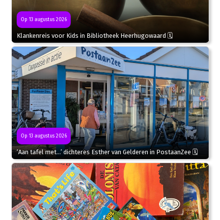
Op 13 augustus 2026
Klankenreis voor Kids in Bibliotheek Heerhugowaard 🗓
Op 13 augustus 2026
‘Aan tafel met…’ dichteres Esther van Gelderen in PostaanZee 🗓