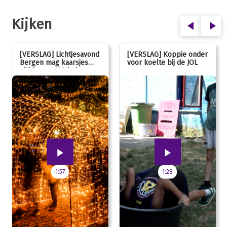
Kijken
[VERSLAG] Lichtjesavond
[VERSLAG] Koppie onder
Bergen mag kaarsjes
voor koelte bij de JOL
uitblazen: 100 jarig
jubileum!
1:57
1:28