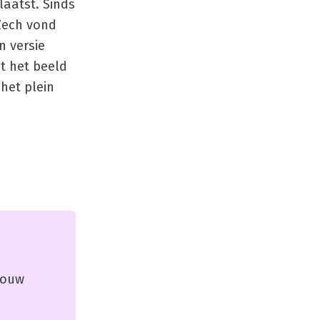
laatst. Sinds
 Zech vond
n versie
at het beeld
het plein
 jouw