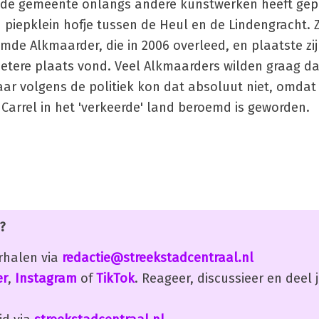
at de gemeente onlangs andere kunstwerken heeft gep
en piepklein hofje tussen de Heul en de Lindengracht.
de Alkmaarder, die in 2006 overleed, en plaatste zij
en betere plaats vond. Veel Alkmaarders wilden graag d
ar volgens de politiek kon dat absoluut niet, omdat 
 Carrel in het 'verkeerde' land beroemd is geworden.
?
erhalen via
redactie@streekstadcentraal.nl
er
,
Instagram
of
TikTok
. Reageer, discussieer en deel