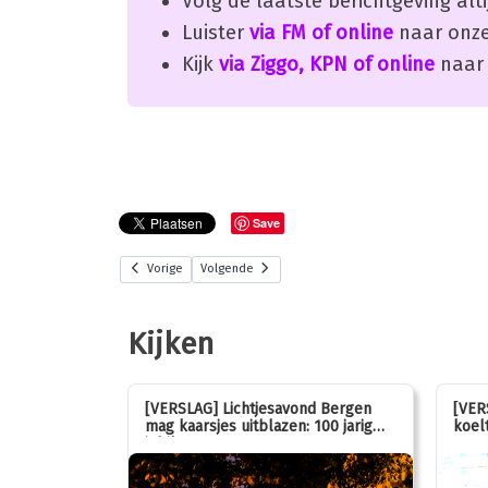
Volg de laatste berichtgeving alti
Luister
via FM of online
naar onze
Kijk
via Ziggo, KPN of online
naar 
Save
Vorige
Volgende
Kijken
stemmen op
[VERSLAG] Lichtjesavond Bergen
[VER
mag kaarsjes uitblazen: 100 jarig
koelt
jubileum!