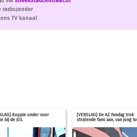
jd via
streekstadcentraal.nl
 radiozender
ons TV kanaal
SLAG] Koppie onder voor
[VERSLAG] De AZ Fandag trok
e bij de JOL
stralende fans aan, van jong to
oud!