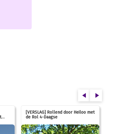
[VERSLAG] Rollend door Heiloo met
[VERSLAG] K
t
de Rol 4-Daagse
hún favorie
speeltuin