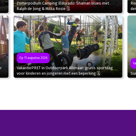
Zomerpodium Camping Eldorado: Shaman blues met
Ron
Ralph de Jong & Milka Rosie 🗓
de
Op 11 augustus 2026
Va
r
VakantiePRET in Outdoorpark Alkmaar: gratis sportdag
Sun
voor kinderen en jongeren met een beperking 🗓