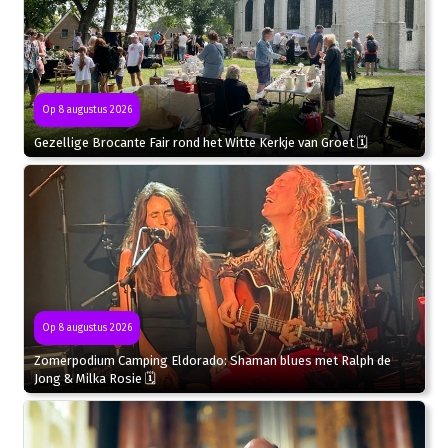
Op 8 augustus 2026
Gezellige Brocante Fair rond het Witte Kerkje van Groet 🗓
Op 8 augustus 2026
Zomerpodium Camping Eldorado: Shaman blues met Ralph de
Jong & Milka Rosie 🗓