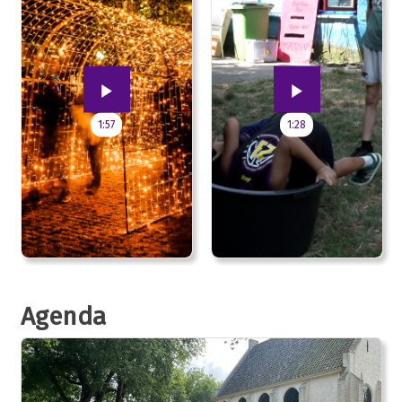
1:57
1:28
Agenda