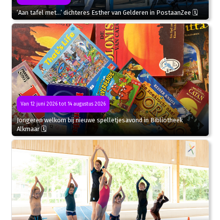
‘Aan tafel met…’ dichteres Esther van Gelderen in PostaanZee 🗓
Van 12 juni 2026 tot 14 augustus 2026
Jongeren welkom bij nieuwe spelletjesavond in Bibliotheek
Alkmaar 🗓