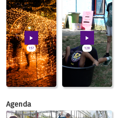
1:57
1:28
Agenda