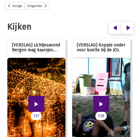
Vorige
Volgende
Kijken
[VERSLAG] Lichtjesavond
[VERSLAG] Koppie onder
Bergen mag kaarsjes
voor koelte bij de JOL
uitblazen: 100 jarig
jubileum!
1:57
1:28