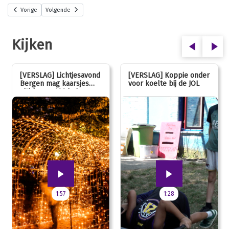
Vorige
Volgende
Kijken
[VERSLAG] Lichtjesavond
[VERSLAG] Koppie onder
Bergen mag kaarsjes
voor koelte bij de JOL
uitblazen: 100 jarig
jubileum!
1:57
1:28