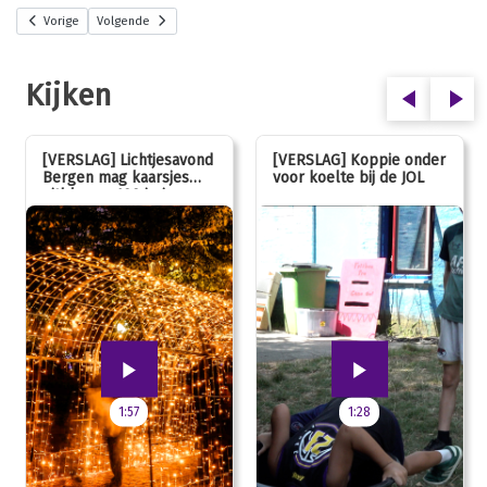
Vorige
Volgende
Kijken
[VERSLAG] Lichtjesavond
[VERSLAG] Koppie onder
Bergen mag kaarsjes
voor koelte bij de JOL
uitblazen: 100 jarig
jubileum!
1:57
1:28