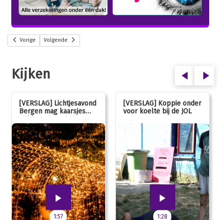
Vorige
Volgende
Kijken
[VERSLAG] Lichtjesavond
[VERSLAG] Koppie onder
Bergen mag kaarsjes
voor koelte bij de JOL
uitblazen: 100 jarig
jubileum!
1:57
1:28