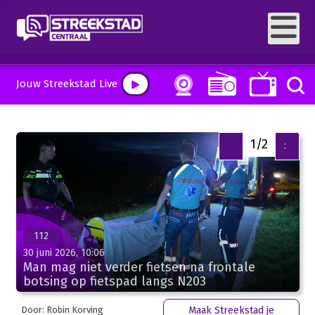
Jouw Streekstad Live
1/2
<
>
112
30 juni 2026, 10:06
Man mag niet verder fietsen na frontale
botsing op fietspad langs N203
Door: Robin Korving
Maak Streekstad je