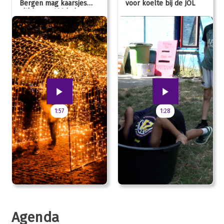
Bergen mag kaarsjes
voor koelte bij de JOL
uitblazen: 100 jarig
jubileum!
1:57
1:28
Agenda