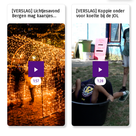
[VERSLAG] Lichtjesavond
[VERSLAG] Koppie onder
Bergen mag kaarsjes
voor koelte bij de JOL
uitblazen: 100 jarig
jubileum!
1:57
1:28