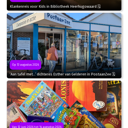
Klankenreis voor Kids in Bibliotheek Heerhugowaard 🗓
Op 13 augustus 2026
‘Aan tafel met…’ dichteres Esther van Gelderen in PostaanZee 🗓
Van 12 juni 2026 tot 14 augustus 2026