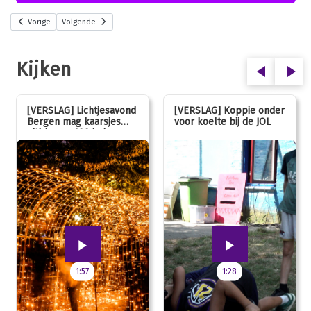
Vorige
Volgende
Kijken
[VERSLAG] Lichtjesavond
[VERSLAG] Koppie onder
Bergen mag kaarsjes
voor koelte bij de JOL
uitblazen: 100 jarig
jubileum!
1:57
1:28