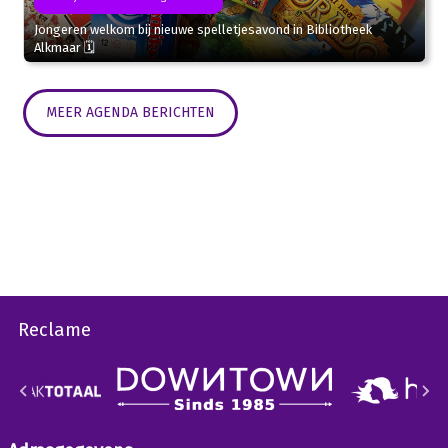
Jongeren welkom bij nieuwe spelletjesavond in Bibliotheek
Alkmaar 🗓
MEER AGENDA BERICHTEN
Reclame