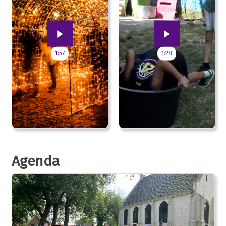
1:57
1:28
Agenda