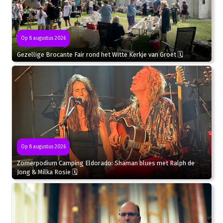
Op 8 augustus 2026
Gezellige Brocante Fair rond het Witte Kerkje van Groet 🗓
Op 8 augustus 2026
Zomerpodium Camping Eldorado: Shaman blues met Ralph de
Jong & Milka Rosie 🗓