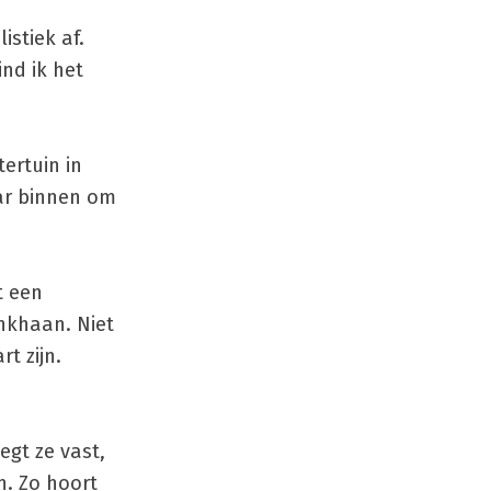
stiek af.
ind ik het
tertuin in
aar binnen om
t een
inkhaan. Niet
t zijn.
egt ze vast,
n. Zo hoort