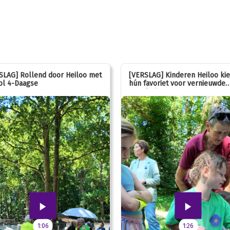
SLAG] Rollend door Heiloo met
[VERSLAG] Kinderen Heiloo ki
ol 4-Daagse
hún favoriet voor vernieuwde
speeltuin
1:06
1:26