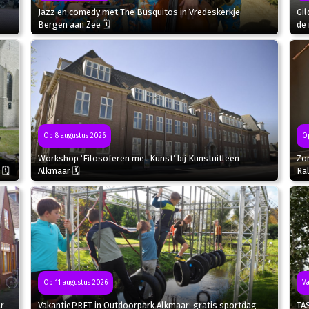
Jazz en comedy met The Busquitos in Vredeskerkje
Gil
Bergen aan Zee 🗓
de 
Op
Op 8 augustus 2026
Zo
Workshop ‘Filosoferen met Kunst’ bij Kunstuitleen
Ral
 🗓
Alkmaar 🗓
Va
Op 11 augustus 2026
r
TA
VakantiePRET in Outdoorpark Alkmaar: gratis sportdag