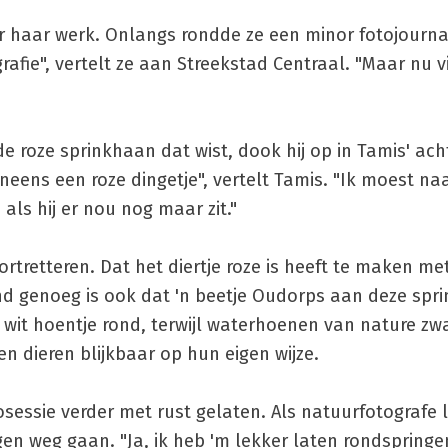
r haar werk. Onlangs rondde ze een minor fotojournali
rafie", vertelt ze aan Streekstad Centraal. "Maar nu v
de roze sprinkhaan dat wist, dook hij op in Tamis' ach
 ineens een roze dingetje", vertelt Tamis. "Ik moest n
als hij er nou nog maar zit."
ortretteren. Dat het diertje roze is heeft te maken me
nd genoeg is ook dat 'n beetje Oudorps aan deze spr
wit hoentje rond, terwijl waterhoenen van nature zwar
n dieren blijkbaar op hun eigen wijze.
sessie verder met rust gelaten. Als natuurfotografe l
igen weg gaan. "Ja, ik heb 'm lekker laten rondspringe