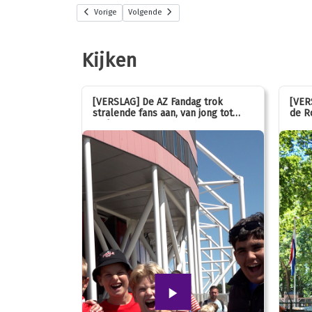
Vorige
Volgende
Kijken
stemmen op
[VERSLAG] De AZ Fandag trok
[VER
stralende fans aan, van jong tot
de R
oud!