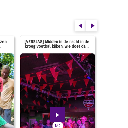
ezen
[VERSLAG] Midden in de nacht in de
[INFO] Hoe g
kroeg voetbal kijken, wie doet dan
met de mass
nou?
1:40