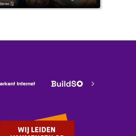
deren 🗓