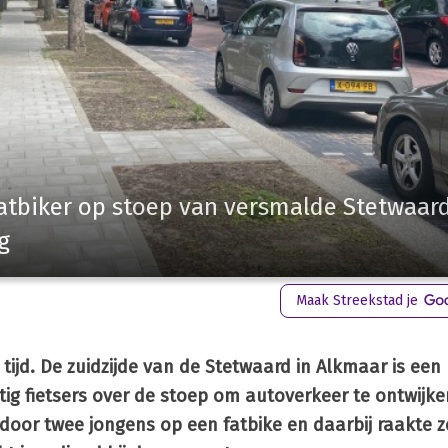
atbiker op stoep van versmalde Stetwaard
g
Maak Streekstad je
tijd. De zuidzijde van de Stetwaard in Alkmaar is ee
tig fietsers over de stoep om autoverkeer te ontwijke
 door twee jongens op een fatbike en daarbij raakte z