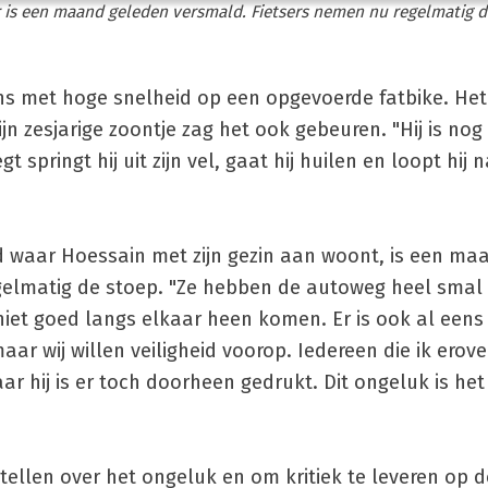
r is een maand geleden versmald. Fietsers nemen nu regelmatig de
ns met hoge snelheid op een opgevoerde fatbike. He
ijn zesjarige zoontje zag het ook gebeuren. "Hij is no
t springt hij uit zijn vel, gaat hij huilen en loopt hij
rd waar Hoessain met zijn gezin aan woont, is een m
egelmatig de stoep. "Ze hebben de autoweg heel sma
niet goed langs elkaar heen komen. Er is ook al eens 
ar wij willen veiligheid voorop. Iedereen die ik erove
r hij is er toch doorheen gedrukt. Dit ongeluk is het
ellen over het ongeluk en om kritiek te leveren op d