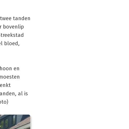
s twee tanden
r bovenlip
Streekstad
el bloed,
choon en
 moesten
denkt
anden, al is
oto)