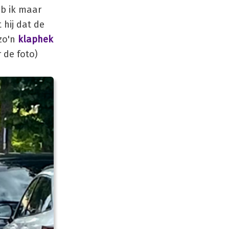
eb ik maar
 hij dat de
 zo'n
klaphek
 de foto)