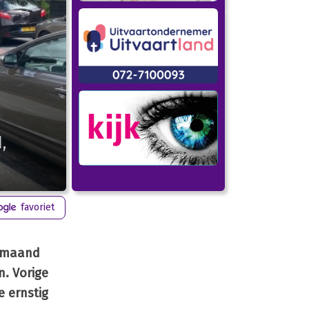
,
favoriet
n maand
n. Vorige
e ernstig