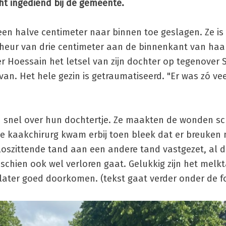
t ingediend bij de gemeente.
 een halve centimeter naar binnen toe geslagen. Ze i
 scheur van drie centimeter aan de binnenkant van haa
 Hoessain het letsel van zijn dochter op tegenover 
van. Het hele gezin is getraumatiseerd. "Er was zó ve
h snel over hun dochtertje. Ze maakten de wonden s
e kaakchirurg kwam erbij toen bleek dat er breuken
loszittende tand aan een andere tand vastgezet, al 
schien ook wel verloren gaat. Gelukkig zijn het melkt
later goed doorkomen. (tekst gaat verder onder de f