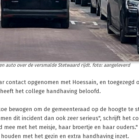
r een auto over de versmalde Stetwaard rijdt. foto: aangeleverd
aar contact opgenomen met Hoessain, en toegezegd 
k heeft het college handhaving beloofd.
 toe bewogen om de gemeenteraad op de hoogte te st
men dit incident dan ook zeer serieus", schrijft het c
 mee met het meisje, haar broertje en haar ouders." 
ft houden met het gezin en extra handhaving inzet.