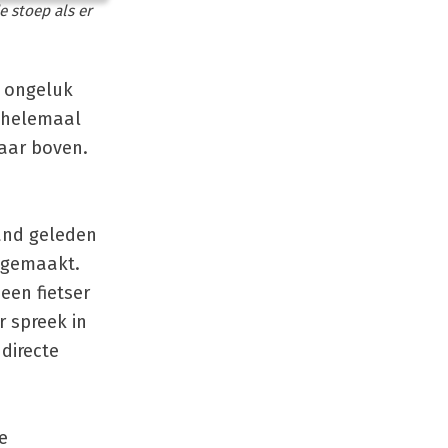
 stoep als er
t ongeluk
g helemaal
 naar boven.
aand geleden
l gemaakt.
een fietser
r spreek in
 directe
e