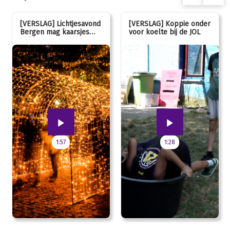
[VERSLAG] Lichtjesavond
[VERSLAG] Koppie onder
Bergen mag kaarsjes
voor koelte bij de JOL
uitblazen: 100 jarig
jubileum!
1:57
1:28