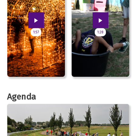
1:57
1:28
Agenda