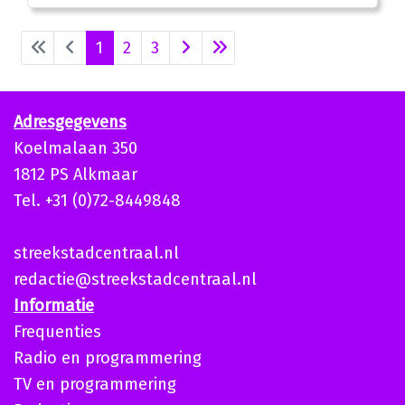
1
2
3
Adresgegevens
Koelmalaan 350
1812 PS Alkmaar
Tel. +31 (0)72-8449848
streekstadcentraal.nl
redactie@streekstadcentraal.nl
Informatie
Frequenties
Radio en programmering
TV en programmering