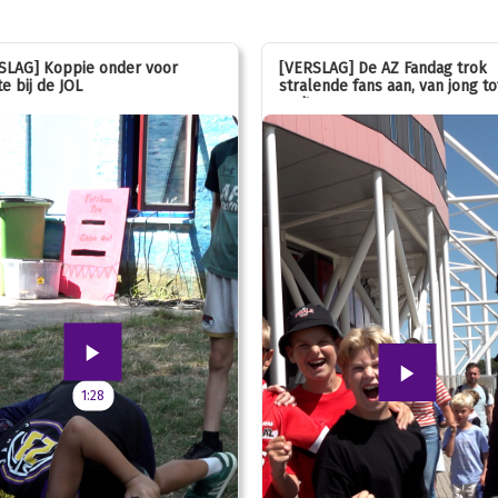
SLAG] Koppie onder voor
[VERSLAG] De AZ Fandag trok
e bij de JOL
stralende fans aan, van jong to
oud!
1:28