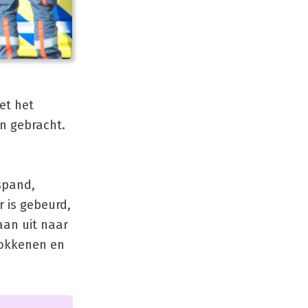
et het
n gebracht.
spand,
 is gebeurd,
aan uit naar
rokkenen en