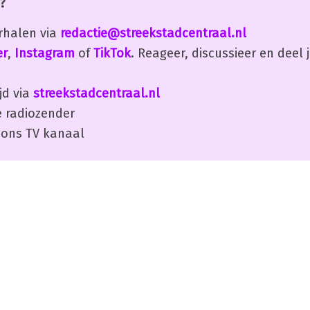
?
erhalen via
redactie@streekstadcentraal.nl
er
,
Instagram
of
TikTok
. Reageer, discussieer en deel
jd via
streekstadcentraal.nl
 radiozender
ons TV kanaal