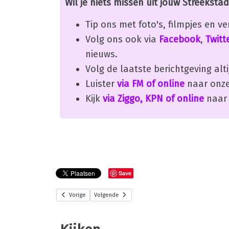
Wil je niets missen uit jouw Streekstad
Tip ons met foto's, filmpjes en v
Volg ons ook via
Facebook
,
Twitt
nieuws.
Volg de laatste berichtgeving alti
Luister
via FM of online
naar onze
Kijk
via Ziggo, KPN of online
naar 
Save
Vorige
Volgende