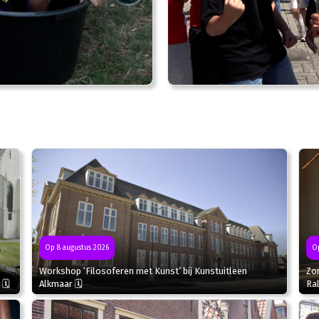
Op
Op 8 augustus 2026
Zo
Workshop ‘Filosoferen met Kunst’ bij Kunstuitleen
Ral
 🗓
Alkmaar 🗓