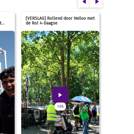
[VERSLAG] Rollend door Heiloo met
[VERSLAG] K
t
de Rol 4-Daagse
hún favorie
speeltuin
1:06