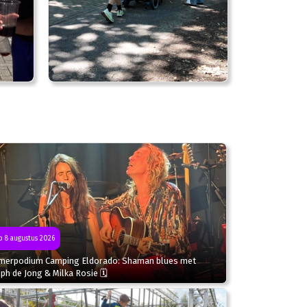
 8 augustus 2026
merpodium Camping Eldorado: Shaman blues met
ph de Jong & Milka Rosie 🗓