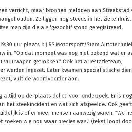
ngen verricht, maar bronnen meldden aan Streekstad 
aangehouden. Ze liggen nog steeds in het ziekenhuis.
tse man zijn die als 'gezocht' stond geregistreerd.
:30 uur plaats bij RS Motorsport/Stam Autotechnie
w in. "Op dat moment was nog niet bekend wat er 
het vuurwapen getrokken." Ook het arrestatieteam,
er werden ingezet. Later kwamen specialistische dien
ezet, vult de woordvoerder aan.
altijd op de 'plaats delict' voor onderzoek. Er is nog
n het steekincident en wat zich afspeelde. Ook geeft
duidelijk is of er meer mensen aanwezig waren. "We 
et zoeken wie nou waar precies was." (tekst loopt do