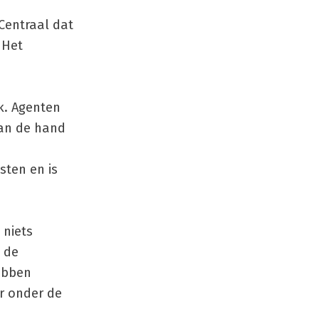
Centraal dat
 Het
k. Agenten
aan de hand
sten en is
 niets
 de
hebben
or onder de