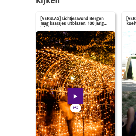
Kijken
stemmen op
[VERSLAG] Lichtjesavond Bergen
[VER
mag kaarsjes uitblazen: 100 jarig
koelt
jubileum!
1:57