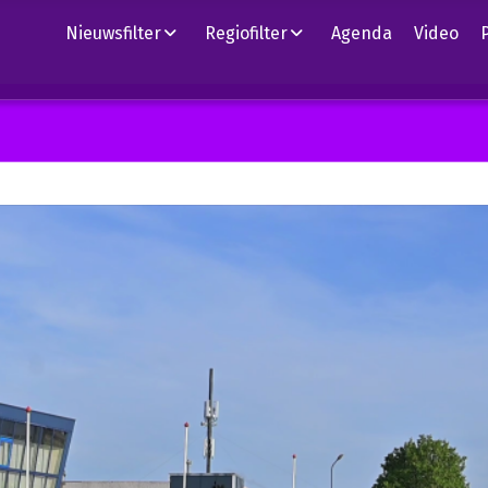
Nieuwsfilter
Regiofilter
Agenda
Video