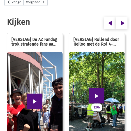
Vorige
Volgende
Kijken
[VERSLAG] De AZ Fandag
[VERSLAG] Rollend door
trok stralende fans aan,
Heiloo met de Rol 4-
van jong tot oud!
Daagse
1:06