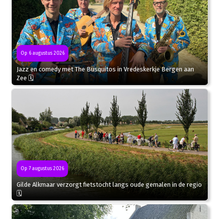
Op 6 augustus 2026
Jazz en comedy met The Busquitos in Vredeskerkje Bergen aan
Zee 🗓
Op 7 augustus 2026
Gilde Alkmaar verzorgt fietstocht langs oude gemalen in de regio
🗓