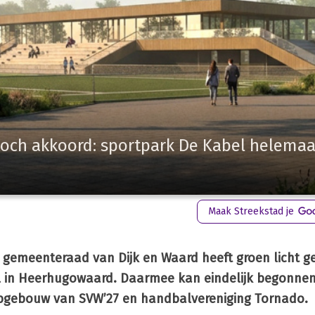
toch akkoord: sportpark De Kabel helemaa
Maak Streekstad je
e gemeenteraad van Dijk en Waard heeft groen licht 
l in Heerhugowaard. Daarmee kan eindelijk begonne
bgebouw van SVW’27 en handbalvereniging Tornado.