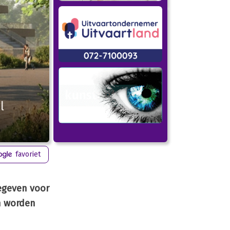
l
favoriet
gegeven voor
n worden