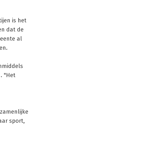
ijen is het
en dat de
eente al
en.
inmiddels
. "Het
n
ezamenlijke
ar sport,