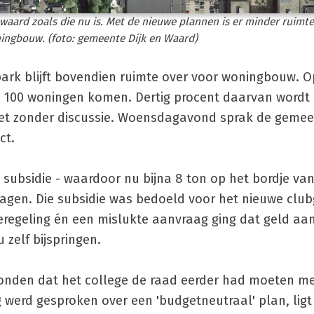
waard zoals die nu is. Met de nieuwe plannen is er minder ruimt
ingbouw. (foto: gemeente Dijk en Waard)
park blijft bovendien ruimte over voor woningbouw. O
n 100 woningen komen. Dertig procent daarvan wordt 
niet zonder discussie. Woensdagavond sprak de geme
ct.
 subsidie - waardoor nu bijna 8 ton op het bordje va
agen. Die subsidie was bedoeld voor het nieuwe clu
eregeling én een mislukte aanvraag ging dat geld aa
zelf bijspringen.
 vonden dat het college de raad eerder had moeten 
werd gesproken over een 'budgetneutraal' plan, ligt