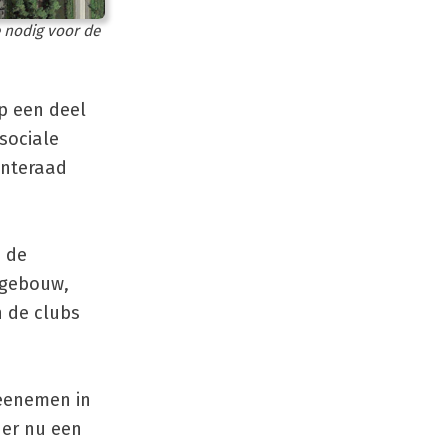
e nodig voor de
p een deel
sociale
enteraad
n de
bgebouw,
n de clubs
meenemen in
 er nu een