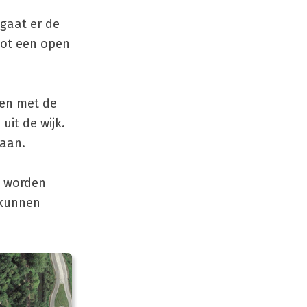
 gaat er de
tot een open
men met de
uit de wijk.
gaan.
k worden
 kunnen