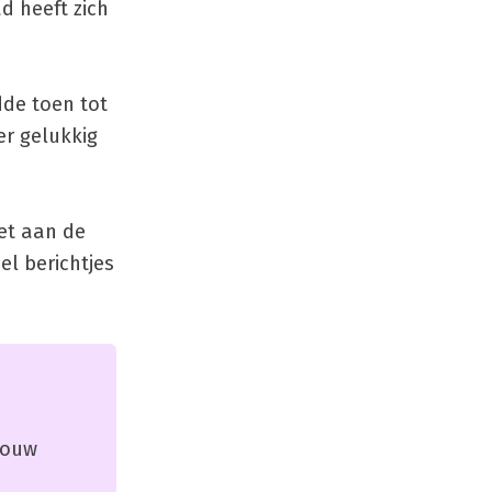
d heeft zich
idde toen tot
er gelukkig
et aan de
l berichtjes
 jouw