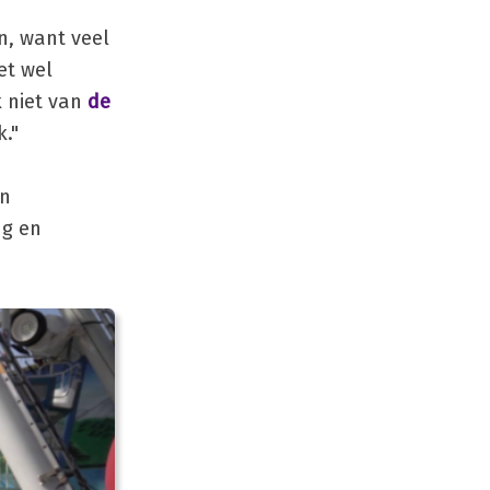
n, want veel
et wel
k niet van
de
k."
en
ng en