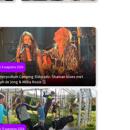
 8 augustus 2026
merpodium Camping Eldorado: Shaman blues met
ph de Jong & Milka Rosie 🗓
 11 augustus 2026