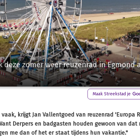
ok deze zomer weer reuzenrad in Egmond 
Maak Streekstad je
l vaak, krijgt Jan Vallentgoed van reuzenrad 'Europa R
 Want Derpers en badgasten houden gewoon van dat 
gen me dan of het er staat tijdens hun vakantie."