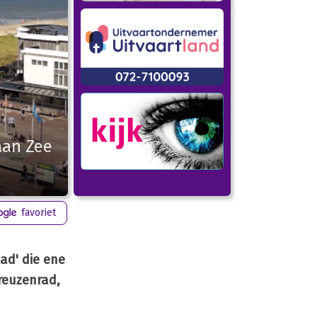
aan Zee
favoriet
ad' die ene
reuzenrad,