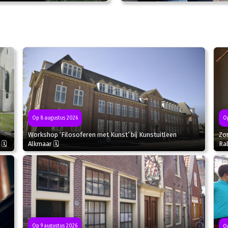
Op
Op 8 augustus 2026
Zo
Workshop ‘Filosoferen met Kunst’ bij Kunstuitleen
Ral
 🗓
Alkmaar 🗓
Op 9 augustus 2026
Op