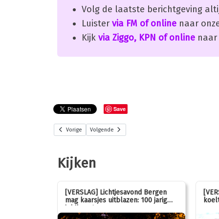
Volg de laatste berichtgeving alti
Luister
via FM of online
naar onze
Kijk
via Ziggo, KPN of online
naar 
Save
Vorige
Volgende
Kijken
stemmen op
[VERSLAG] Lichtjesavond Bergen
[VER
mag kaarsjes uitblazen: 100 jarig
koelt
jubileum!