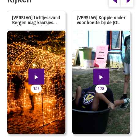
[VERSLAG] Lichtjesavond
[VERSLAG] Koppie onder
Bergen mag kaarsjes
voor koelte bij de JOL
uitblazen: 100 jarig
jubileum!
1:57
1:28