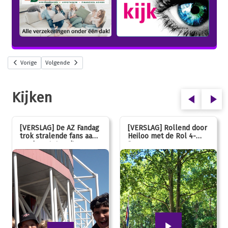
Vorige
Volgende
Kijken
[VERSLAG] De AZ Fandag
[VERSLAG] Rollend door
trok stralende fans aan,
Heiloo met de Rol 4-
van jong tot oud!
Daagse