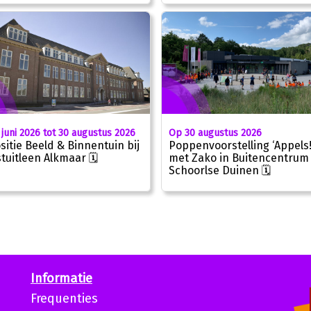
 juni 2026 tot 30 augustus 2026
Op 30 augustus 2026
sitie Beeld & Binnentuin bij
Poppenvoorstelling ‘Appels!
tuitleen Alkmaar 🗓
met Zako in Buitencentrum
Schoorlse Duinen 🗓
Informatie
Frequenties