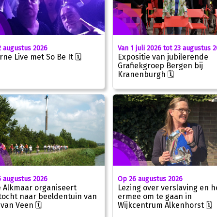
 augustus 2026
Van 1 juli 2026 tot 23 augustus 
rne Live met So Be It 🗓
Expositie van jubilerende
Grafiekgroep Bergen bij
Kranenburgh 🗓
 augustus 2026
Op 26 augustus 2026
e Alkmaar organiseert
Lezing over verslaving en h
stocht naar beeldentuin van
ermee om te gaan in
 van Veen 🗓
Wijkcentrum Alkenhorst 🗓