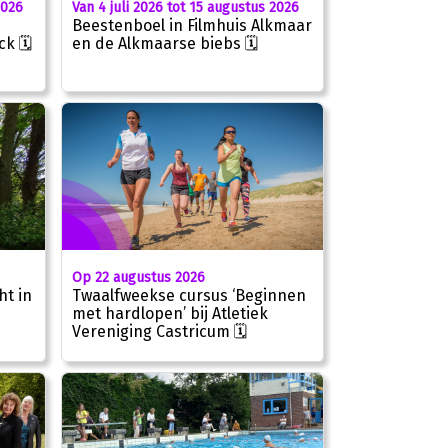
Van 4 juli 2026 tot 15 augustus 2026
2026
Beestenboel in Filmhuis Alkmaar
en de Alkmaarse biebs 🗓
k 🗓
Op 22 augustus 2026
t in
Twaalfweekse cursus ‘Beginnen
met hardlopen’ bij Atletiek
Vereniging Castricum 🗓