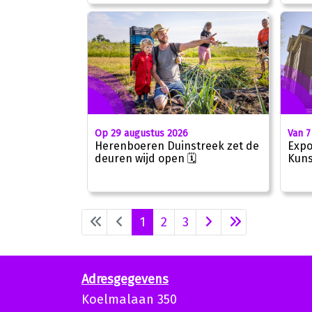
Van 7
Op 29 augustus 2026
Expo
Herenboeren Duinstreek zet de
Kuns
deuren wijd open 🗓
1
2
3
Adresgegevens
Koelmalaan 350