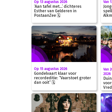
Op 13 augustus 2026
Van 1
‘Aan tafel met…’ dichteres
Jong
Esther van Gelderen in
spel
PostaanZee 🗓
Alkm
Op 15 augustus 2026
Van 2
Gondelvaart klaar voor
2026
recordeditie: “Vaarstoet groter
Duin
dan ooit” 🗓
voor
Vred