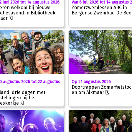
2 juni 2026 tot 14 augustus 2026
Van 6 juli 2026 tot 14 augustus 
eren welkom bij nieuwe
Zomerzwemlessen ABC in
letjesavond in Bibliotheek
Bergense Zwembad De Beec
aar 🗓
0 augustus 2026 tot 22 augustus
Op 21 augustus 2026
Doortrappen Zomerfietstoch
land: drie dagen met
en om Alkmaar 🗓
stellingen bij het
eskerkje 🗓