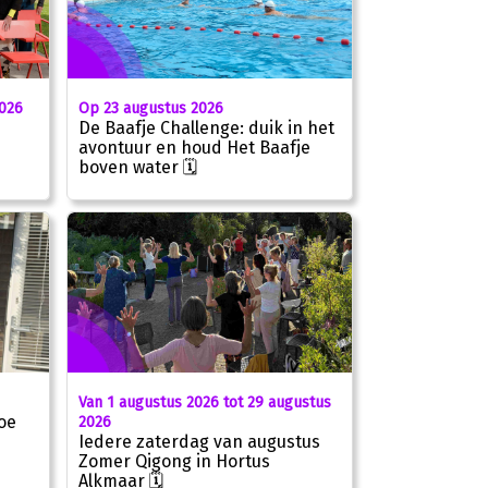
2026
Op 23 augustus 2026
De Baafje Challenge: duik in het
avontuur en houd Het Baafje
boven water 🗓
Van 1 augustus 2026 tot 29 augustus
oe
2026
Iedere zaterdag van augustus
Zomer Qigong in Hortus
Alkmaar 🗓