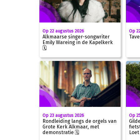
Op 22
Op 22 augustus 2026
Tave
Alkmaarse singer-songwriter
Emily Wareing in de Kapelkerk
🗓
Op 23 augustus 2026
Op 25
Rondleiding langs de orgels van
Gild
Grote Kerk Alkmaar, met
fiet
demonstratie 🗓
Loet