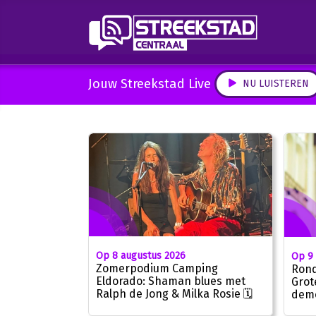
Jouw Streekstad Live
NU LUISTEREN
Op 8 augustus 2026
Op 9
Zomerpodium Camping
Rond
Eldorado: Shaman blues met
Grot
Ralph de Jong & Milka Rosie 🗓
demo