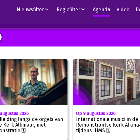
Nieuwsfilter
Regiofilter
Agenda
Video
P
 augustus 2026
Op 9 augustus 2026
leiding langs de orgels van
Internationale musici in de
e Kerk Alkmaar, met
Remonstrantse Kerk Alkma
nstratie 🗓
tijdens IHMS 🗓