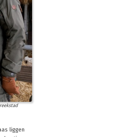
treekstad
aas liggen