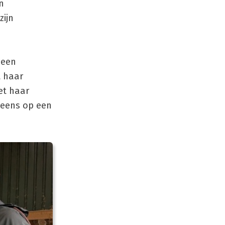
n
zijn
 een
t haar
et haar
g eens op een