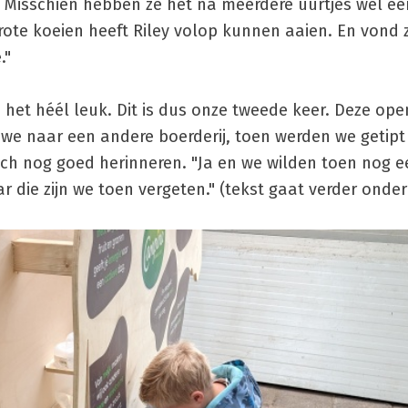
. Misschien hebben ze het na meerdere uurtjes wel ee
ote koeien heeft Riley volop kunnen aaien. En vond 
."
het héél leuk. Dit is dus onze tweede keer. Deze op
 we naar een andere boerderij, toen werden we getipt
 zich nog goed herinneren. "Ja en we wilden toen nog 
 die zijn we toen vergeten." (tekst gaat verder onder