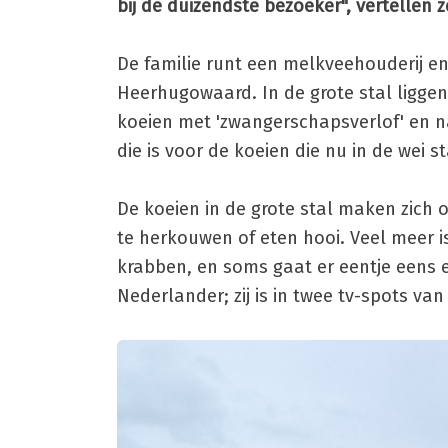
bij de duizendste bezoeker", vertellen ze
De familie runt een melkveehouderij en
Heerhugowaard. In de grote stal ligge
koeien met 'zwangerschapsverlof' en naa
die is voor de koeien die nu in de wei s
De koeien in de grote stal maken zich o
te herkouwen of eten hooi. Veel meer is
krabben, en soms gaat er eentje eens 
Nederlander; zij is in twee tv-spots va