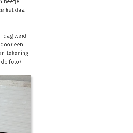
n beetje
ze het daar
en dag werd
 door een
een tekening
 de foto)