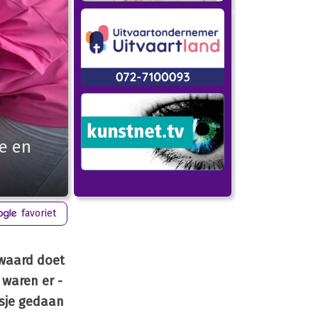
e en
favoriet
owaard doet
waren er -
nsje gedaan