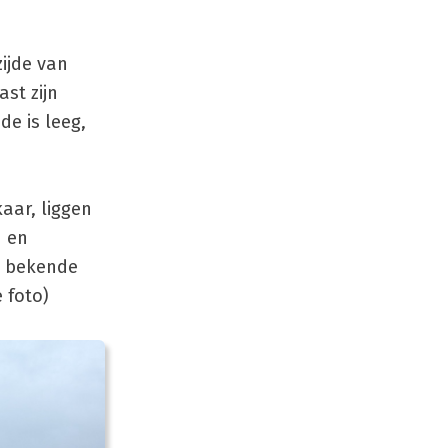
ijde van
st zijn
de is leeg,
kaar, liggen
n en
n bekende
 foto)