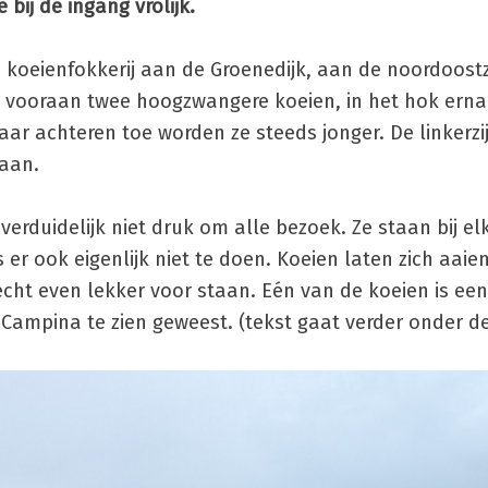
 bij de ingang vrolijk.
 koeienfokkerij aan de Groenedijk, aan de noordoostz
n vooraan twee hoogzwangere koeien, in het hok ernaa
r achteren toe worden ze steeds jonger. De linkerzij
taan.
verduidelijk niet druk om alle bezoek. Ze staan bij el
 er ook eigenlijk niet te doen. Koeien laten zich aaie
echt even lekker voor staan. Eén van de koeien is ee
n Campina te zien geweest. (tekst gaat verder onder de