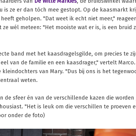
maarders van
De Witte Markies
, de bruidswinkel waa
u is ze er dan tóch mee gestopt. Op de kaasmarkt kri
n heeft geholpen. "Dat weet ik echt niet meer," reagee
t ze wél meteen: "Het mooiste wat er is, is een bruid z
recte band met het kaasdragelsgilde, om precies te zi
el van de familie en een kaasdrager," vertelt Marco
kleindochters van Mary. "Dus bij ons is het tegenwo
Centraal weten.
van de sfeer én van de verschillende kazen die worden
thousiast. "Het is leuk om die verschillen te proeven 
oor onder de foto)