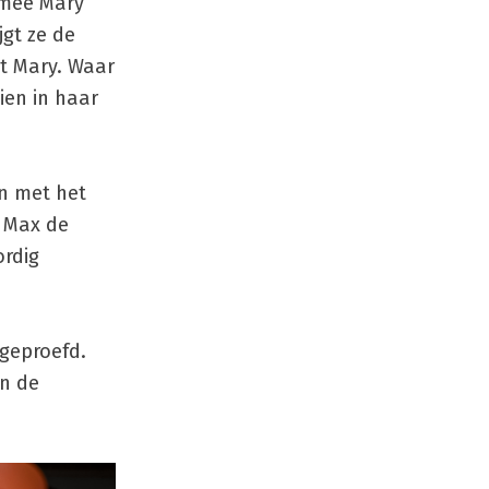
rmee Mary
jgt ze de
rt Mary. Waar
ien in haar
jn met het
. Max de
ordig
 geproefd.
en de