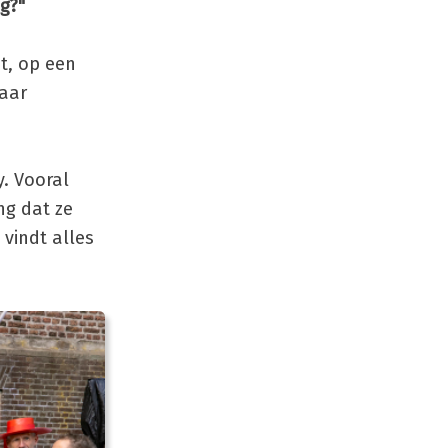
ig?"
t, op een
maar
y. Vooral
ng dat ze
 vindt alles