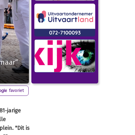
kmaar”
favoriet
1-jarige
lle
ein. "Dit is