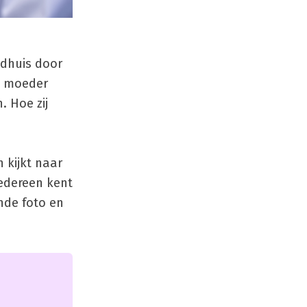
adhuis door
jn moeder
. Hoe zij
 kijkt naar
Iedereen kent
nde foto en