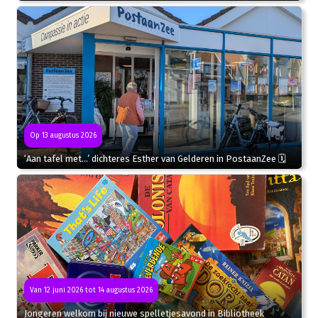
Op 13 augustus 2026
‘Aan tafel met…’ dichteres Esther van Gelderen in PostaanZee 🗓
Van 12 juni 2026 tot 14 augustus 2026
Jongeren welkom bij nieuwe spelletjesavond in Bibliotheek