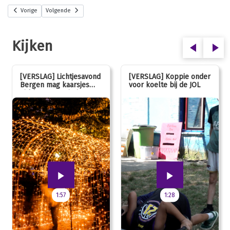
Vorige
Volgende
Kijken
[VERSLAG] Lichtjesavond
[VERSLAG] Koppie onder
Bergen mag kaarsjes
voor koelte bij de JOL
uitblazen: 100 jarig
jubileum!
1:57
1:28