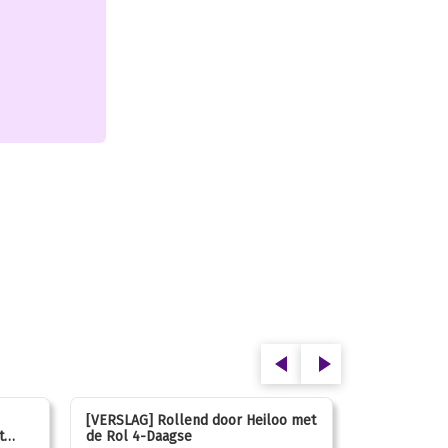
[VERSLAG] Rollend door Heiloo met
[VERSLAG] K
t
de Rol 4-Daagse
hún favorie