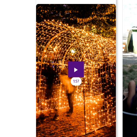
jubileum!
1:57