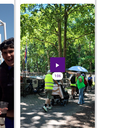
speeltuin
1:06