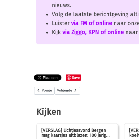
nieuws.
Volg de laatste berichtgeving alti
Luister
via FM of online
naar onze
Kijk
via Ziggo, KPN of online
naar 
Save
Vorige
Volgende
Kijken
stemmen op
[VERSLAG] Lichtjesavond Bergen
[VER
mag kaarsjes uitblazen: 100 jarig
koelt