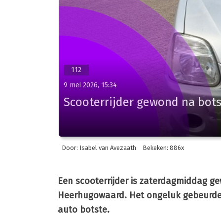
112
9 mei 2026, 15:34
Scooterrijder gewond na bot
Door: Isabel van Avezaath
Bekeken: 886x
Een scooterrijder is zaterdagmiddag g
Heerhugowaard. Het ongeluk gebeurde t
auto botste.