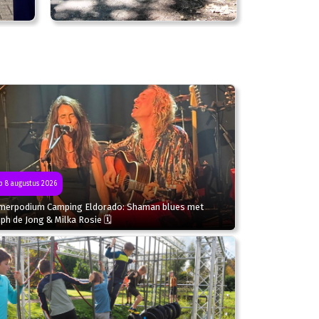
 8 augustus 2026
merpodium Camping Eldorado: Shaman blues met
ph de Jong & Milka Rosie 🗓