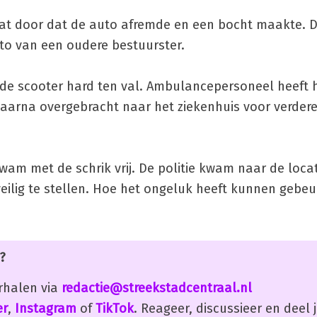
laat door dat de auto afremde en een bocht maakte. 
to van een oudere bestuurster.
de scooter hard ten val. Ambulancepersoneel heeft 
daarna overgebracht naar het ziekenhuis voor verder
am met de schrik vrij. De politie kwam naar de loca
veilig te stellen. Hoe het ongeluk heeft kunnen gebe
?
erhalen via
redactie@streekstadcentraal.nl
er
,
Instagram
of
TikTok
. Reageer, discussieer en deel