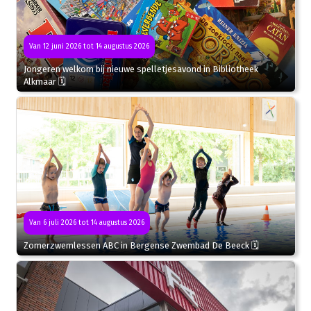
Van 12 juni 2026 tot 14 augustus 2026
Jongeren welkom bij nieuwe spelletjesavond in Bibliotheek
Alkmaar 🗓
Van 6 juli 2026 tot 14 augustus 2026
Zomerzwemlessen ABC in Bergense Zwembad De Beeck 🗓