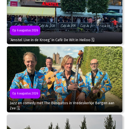
Op 6 augustus 2026
‘Amstel Live in de Kroeg’ in Café De Wit in Heiloo 🗓
Op 6 augustus 2026
Jazz en comedy met The Busquitos in Vredeskerkje Bergen aan
Zee 🗓