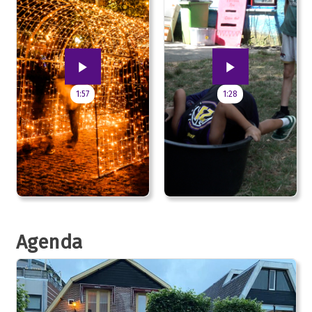
1:57
1:28
Agenda