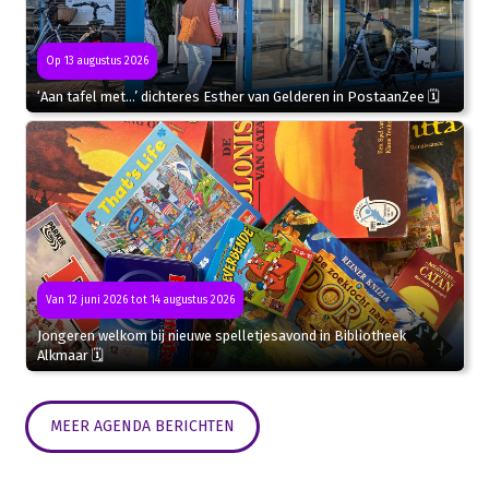
Op 13 augustus 2026
‘Aan tafel met…’ dichteres Esther van Gelderen in PostaanZee 🗓
Van 12 juni 2026 tot 14 augustus 2026
Jongeren welkom bij nieuwe spelletjesavond in Bibliotheek
Alkmaar 🗓
MEER AGENDA BERICHTEN