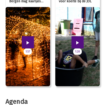
Bergen mag kaarsjes
voor koelte bij de JOL
uitblazen: 100 jarig
jubileum!
1:57
1:28
Agenda