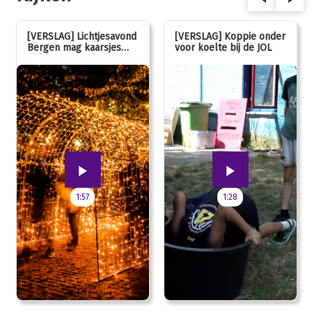
[VERSLAG] Lichtjesavond
[VERSLAG] Koppie onder
Bergen mag kaarsjes
voor koelte bij de JOL
uitblazen: 100 jarig
jubileum!
1:57
1:28