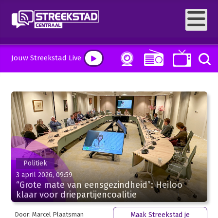
Jouw Streekstad Live
Politiek
3 april 2026, 09:59
“Grote mate van eensgezindheid”: Heiloo
klaar voor driepartijencoalitie
Door: Marcel Plaatsman
Maak Streekstad je