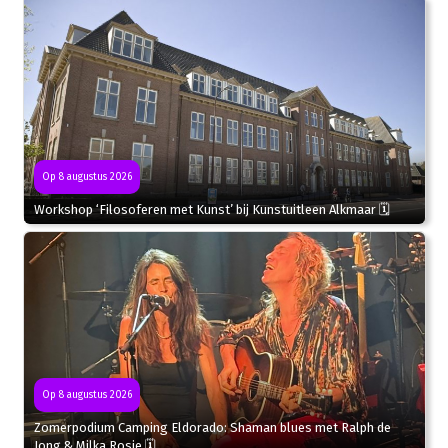
Op 8 augustus 2026
Workshop ‘Filosoferen met Kunst’ bij Kunstuitleen Alkmaar 🗓
Op 8 augustus 2026
Zomerpodium Camping Eldorado: Shaman blues met Ralph de
Jong & Milka Rosie 🗓