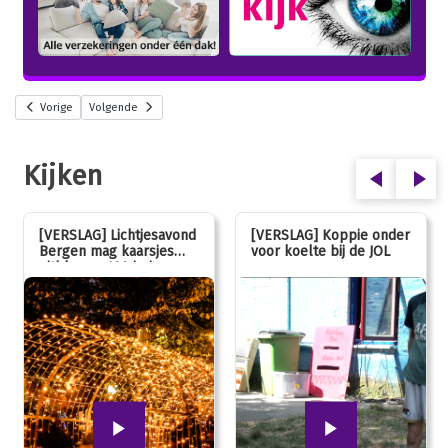
Vorige
Volgende
Kijken
[VERSLAG] Lichtjesavond
[VERSLAG] Koppie onder
Bergen mag kaarsjes
voor koelte bij de JOL
uitblazen: 100 jarig
jubileum!