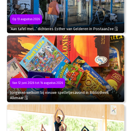
Op 13 augustus 2026
‘Aan tafel met…’ dichteres Esther van Gelderen in PostaanZee 🗓
Van 12 juni 2026 tot 14 augustus 2026
Jongeren welkom bij nieuwe spelletjesavond in Bibliotheek
Alkmaar 🗓