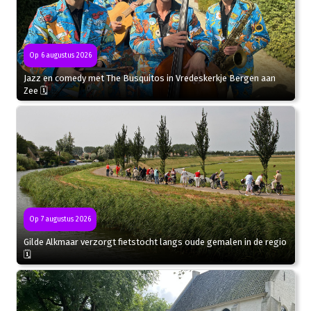
Op 6 augustus 2026
Jazz en comedy met The Busquitos in Vredeskerkje Bergen aan
Zee 🗓
Op 7 augustus 2026
Gilde Alkmaar verzorgt fietstocht langs oude gemalen in de regio
🗓