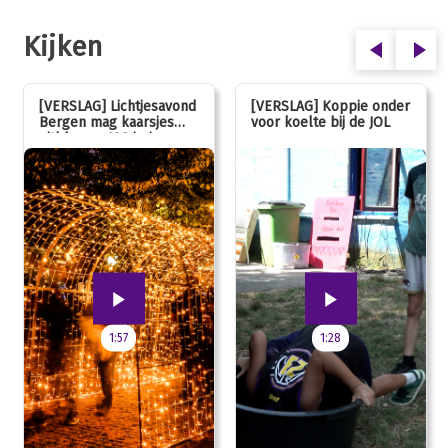
Kijken
[VERSLAG] Lichtjesavond
[VERSLAG] Koppie onder
Bergen mag kaarsjes
voor koelte bij de JOL
uitblazen: 100 jarig
jubileum!
1:57
1:28