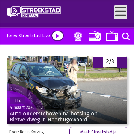
Jouw Streekstad Live
2/3
<
>
112
4 maart 2026, 11:13
Auto ondersteboven na botsing op
Rietveldweg in Heerhugowaard
Door: Robin Korving
Maak Streekstad je