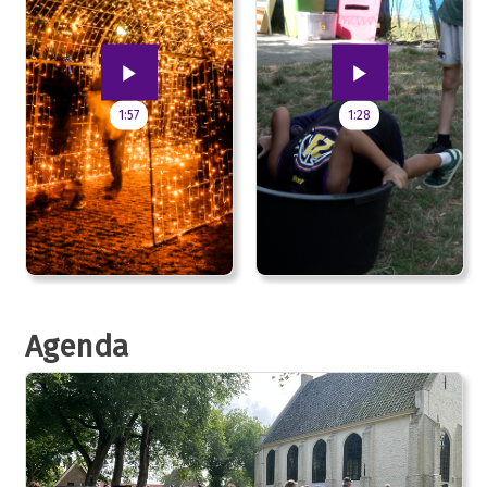
1:57
1:28
Agenda