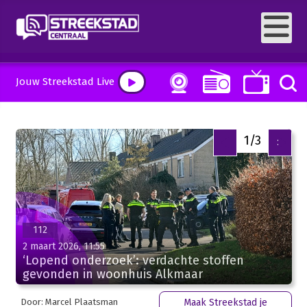
Jouw Streekstad Live
1/3
<
>
112
2 maart 2026, 11:55
‘Lopend onderzoek’: verdachte stoffen
gevonden in woonhuis Alkmaar
Door: Marcel Plaatsman
Maak Streekstad je