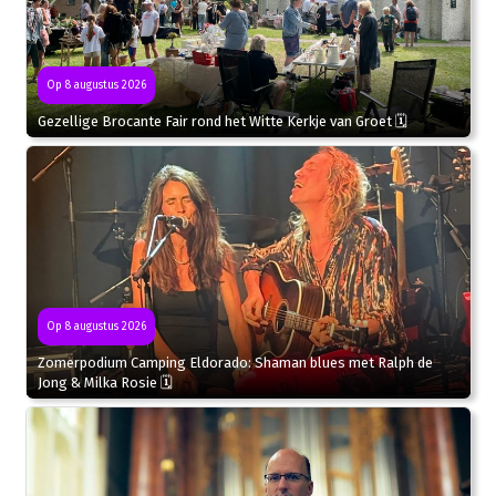
Op 8 augustus 2026
Gezellige Brocante Fair rond het Witte Kerkje van Groet 🗓
Op 8 augustus 2026
Zomerpodium Camping Eldorado: Shaman blues met Ralph de
Jong & Milka Rosie 🗓