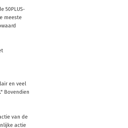
de 50PLUS-
e meeste
gowaard
et
lair en veel
r." Bovendien
ctie van de
lijke actie