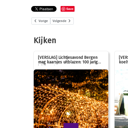
Save
Vorige
Volgende
Kijken
stemmen op
[VERSLAG] Lichtjesavond Bergen
[VER
mag kaarsjes uitblazen: 100 jarig
koelt
jubileum!