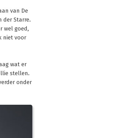
taan van De
 der Starre.
r wel goed,
k niet voor
aag wat er
llie stellen.
 verder onder