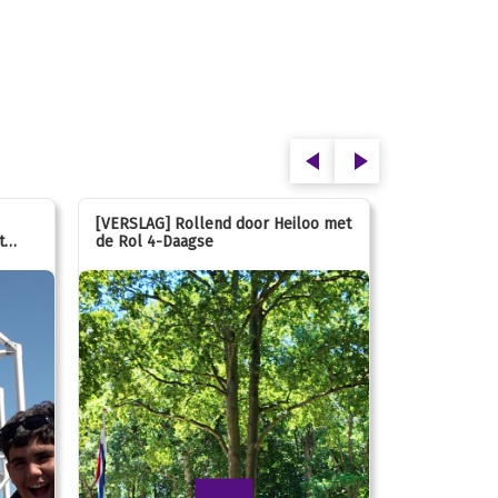
[VERSLAG] Rollend door Heiloo met
[VERSLAG] K
t
de Rol 4-Daagse
hún favorie
speeltuin