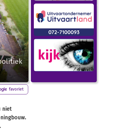
olitiek
favoriet
 niet
woningbouw.
.