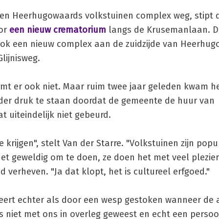
een Heerhugowaards volkstuinen complex weg, stipt 
oor
een nieuw crematorium
langs de Krusemanlaan. D
ook een nieuw complex aan de zuidzijde van Heerhu
lijnisweg.
mt er ook niet. Maar ruim twee jaar geleden kwam h
onder druk te staan doordat de gemeente de huur van
 uiteindelijk niet gebeurd.
krijgen", stelt Van der Starre. "Volkstuinen zijn popu
het geweldig om te doen, ze doen het met veel plezie
d verheven. "Ja dat klopt, het is cultureel erfgoed."
ert echter als door een wesp gestoken wanneer de a
s niet met ons in overleg geweest en echt een persoon