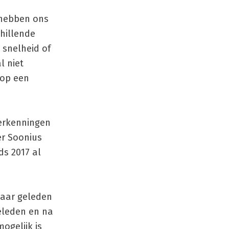
j hebben ons
chillende
 snelheid of
l niet
 op een
erkenningen
er Soonius
ds 2017 al
jaar geleden
eleden en na
ogelijk is