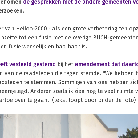
t genomen
de gesprekken met de andere gemeenten vo
erzoeken.
ter van Heiloo-2000 - als een grote verbetering ten op
ette tot een fusie met de overige BUCH-gemeenten. "W
en fusie wenselijk en haalbaar is."
heeft verdeeld gestemd
bij het
amendement dat daarto
één van de raadsleden die tegen stemde. "We hebben
 raadsleden te stemmen. Sommigen van ons hebben zich
neergelegd. Anderen zoals ik zien nog te veel ruimte 
artoe over te gaan." (tekst loopt door onder de foto)