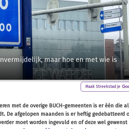
onvermijdelijk, maar hoe en met wie is
Maak Streekstad je
seren met de overige BUCH-gemeenten is er één die all
t. De afgelopen maanden is er heftig gedebatteerd 
verder moet worden ingevuld en of deze wel gewenst 