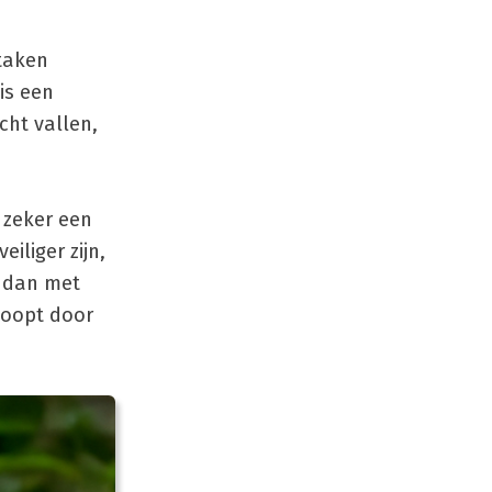
etaken
is een
cht vallen,
 zeker een
iliger zijn,
r dan met
 loopt door