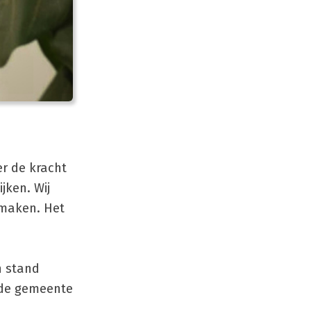
r de kracht
jken. Wij
 maken. Het
in stand
 de gemeente