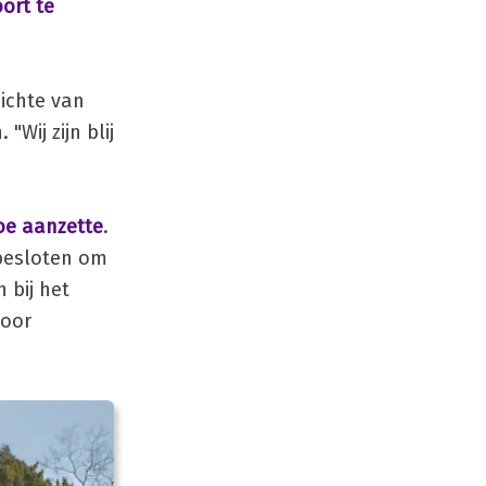
ort te
zichte van
ij zijn blij
e aanzette
.
 besloten om
 bij het
voor