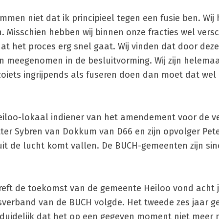
mmen niet dat ik principieel tegen een fusie ben. Wi
n. Misschien hebben wij binnen onze fracties wel vers
t het proces erg snel gaat. Wij vinden dat door deze
 meegenomen in de besluitvorming. Wij zijn helemaa
 zoiets ingrijpends als fuseren doen dan moet dat wel
eiloo-lokaal indiener van het amendement voor de v
itter Sybren van Dokkum van D66 en zijn opvolger Pet
it de lucht komt vallen. De BUCH-gemeenten zijn sin
reft de toekomst van de gemeente Heiloo vond acht 
sverband van de BUCH volgde. Het tweede zes jaar g
duidelijk dat het op een gegeven moment niet meer m