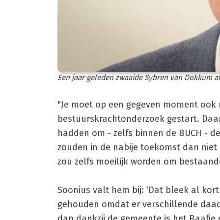
Een jaar geleden zwaaide Sybren van Dokkum af a
"Je moet op een gegeven moment ook na
bestuurskrachtonderzoek gestart. Daar
hadden om - zelfs binnen de BUCH - de
zouden in de nabije toekomst dan nie
zou zelfs moeilijk worden om bestaan
Soonius valt hem bij: ‘Dat bleek al kort 
gehouden omdat er verschillende daad
dan dankzij de gemeente is het Baafje 