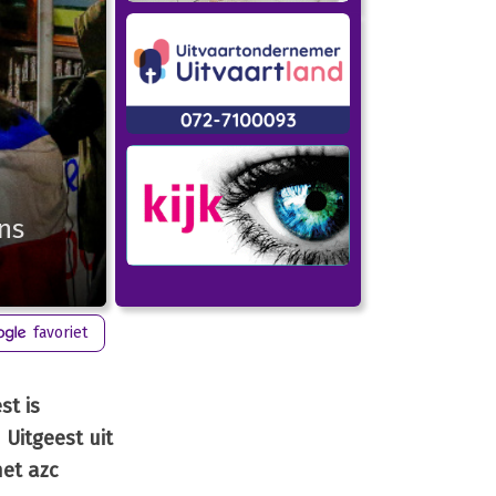
ns
favoriet
st is
Uitgeest uit
het azc