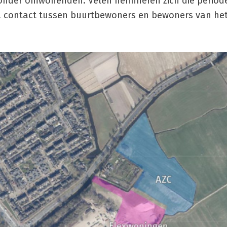
 onder omwonenden. Velen herinneren zich die period
 contact tussen buurtbewoners en bewoners van het