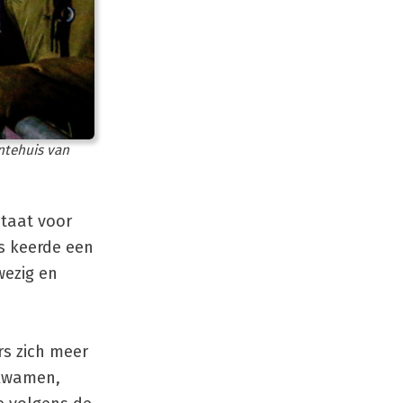
ntehuis van
staat voor
ds keerde een
wezig en
s zich meer
 kwamen,