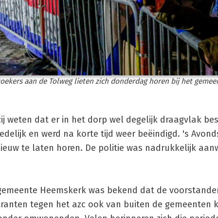
oekers aan de Tolweg lieten zich donderdag horen bij het gemee
zij weten dat er in het dorp wel degelijk draagvlak be
elijk en werd na korte tijd weer beëindigd. 's Avon
euw te laten horen. De politie was nadrukkelijk aan
e gemeente Heemskerk was bekend dat de voorstander
tranten tegen het azc ook van buiten de gemeenten