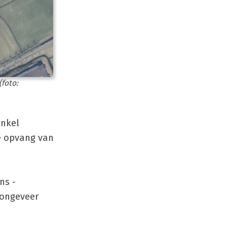
foto:
enkel
de opvang van
ns -
 ongeveer