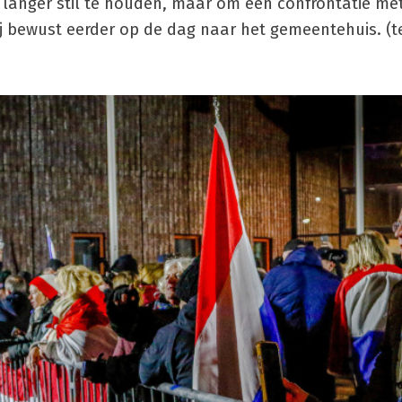
t langer stil te houden, maar om een confrontatie me
j bewust eerder op de dag naar het gemeentehuis. (t