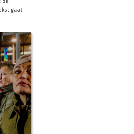
t de
ekst gaat