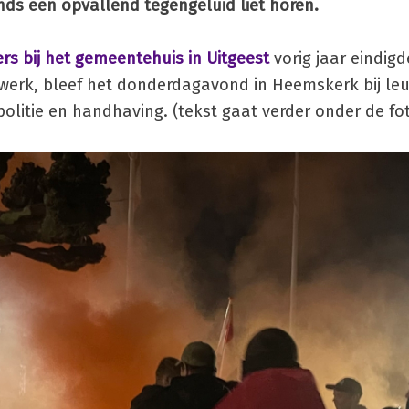
nds een opvallend tegengeluid liet horen.
s bij het gemeentehuis in Uitgeest
vorig jaar eindig
erk, bleef het donderdagavond in Heemskerk bij le
politie en handhaving. (tekst gaat verder onder de fo