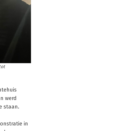
tot
ntehuis
en werd
e staan.
nstratie in