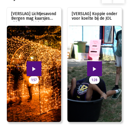
[VERSLAG] Lichtjesavond
[VERSLAG] Koppie onder
Bergen mag kaarsjes
voor koelte bij de JOL
uitblazen: 100 jarig
jubileum!
1:57
1:28