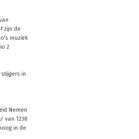
 van
 zijn de
to's muziek
io 2
tijgers in
cheid Nemen
u' van 1238
hoog in de