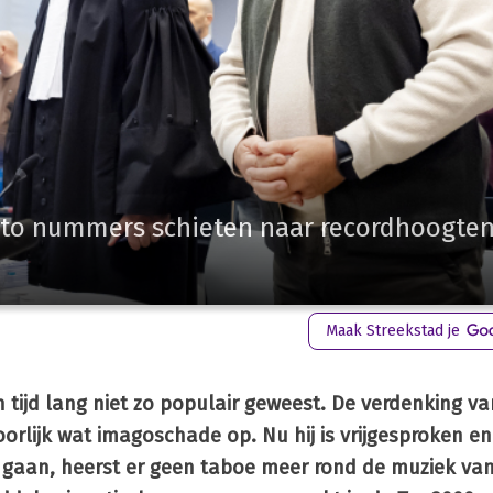
ato nummers schieten naar recordhoogten
Maak Streekstad je
n tijd lang niet zo populair geweest. De verdenking v
rlijk wat imagoschade op. Nu hij is vrijgesproken e
p gaan, heerst er geen taboe meer rond de muziek va