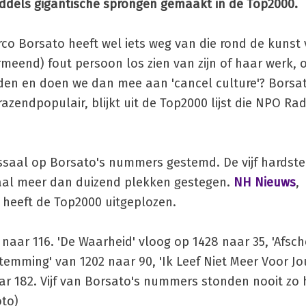
ddels gigantische sprongen gemaakt in de Top2000.
co Borsato heeft wel iets weg van die rond de kunst
meend) fout persoon los zien van zijn of haar werk, of
den en doen we dan mee aan 'cancel culture'? Borsa
 razendpopulair, blijkt uit de Top2000 lijst die NPO Rad
saal op Borsato's nummers gestemd. De vijf hardste s
lemaal meer dan duizend plekken gestegen.
NH Nieuws
,
 heeft de Top2000 uitgeplozen.
6 naar 116. 'De Waarheid' vloog op 1428 naar 35, 'Afs
temming' van 1202 naar 90, 'Ik Leef Niet Meer Voor Jo
ar 182. Vijf van Borsato's nummers stonden nooit zo 
oto)