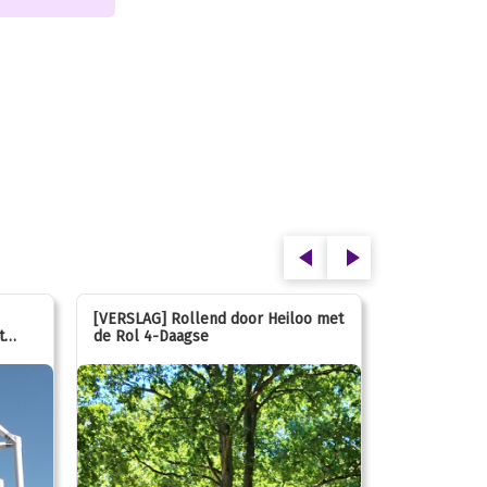
[VERSLAG] Rollend door Heiloo met
[VERSLAG] K
t
de Rol 4-Daagse
hún favorie
speeltuin