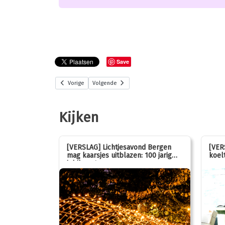
Save
Vorige
Volgende
Kijken
stemmen op
[VERSLAG] Lichtjesavond Bergen
[VER
mag kaarsjes uitblazen: 100 jarig
koelt
jubileum!