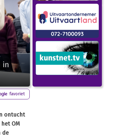
 in
favoriet
an ontucht
n het OM
n de