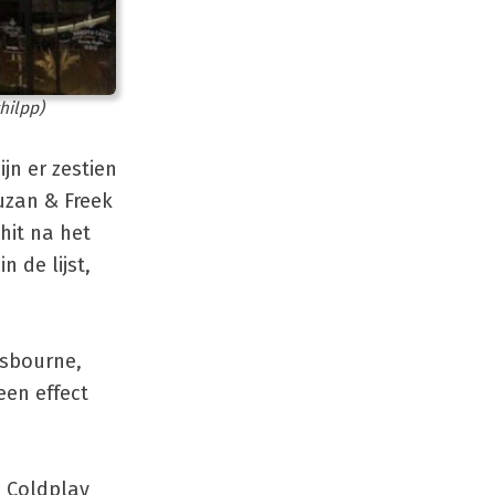
hilpp)
jn er zestien
uzan & Freek
hit na het
n de lijst,
Osbourne,
een effect
n Coldplay