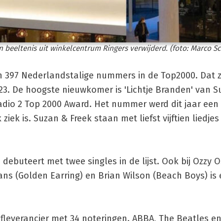
 beeltenis uit winkelcentrum Ringers verwijderd. (foto: Marco Sc
n 397 Nederlandstalige nummers in de Top2000. Dat zi
23. De hoogste nieuwkomer is 'Lichtje Branden' van S
dio 2 Top 2000 Award. Het nummer werd dit jaar een 
iek is. Suzan & Freek staan met liefst vijftien liedjes i
debuteert met twee singles in de lijst. Ook bij Ozzy 
ns (Golden Earring) en Brian Wilson (Beach Boys) is 
fleverancier met 34 noteringen. ABBA, The Beatles e