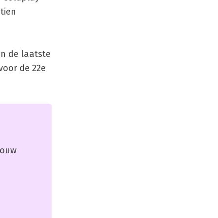
tien
In de laatste
voor de 22e
 jouw