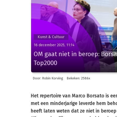
Kunst & Cultuur
16 december 2025, 11:14
OM gaat niet in beroep: Bors
Top2000
Door: Robin Korving
Bekeken: 2586x
Het repertoire van Marco Borsato is ee
met een minderjarige leverde hem behoo
heeft laten weten dat ze niet in beroe